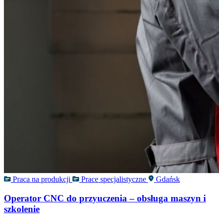
Praca na produkcji
Prace specjalistyczne
Gdańsk
Operator CNC do przyuczenia – obsługa maszyn i
szkolenie