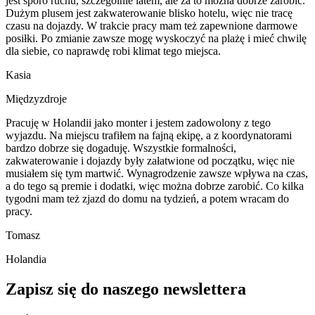
jest sporo ruchu, szczególnie latem, ale za to można dobrze zarobić.
Dużym plusem jest zakwaterowanie blisko hotelu, więc nie tracę
czasu na dojazdy. W trakcie pracy mam też zapewnione darmowe
posiłki. Po zmianie zawsze mogę wyskoczyć na plażę i mieć chwilę
dla siebie, co naprawdę robi klimat tego miejsca.
Kasia
Międzyzdroje
Pracuję w Holandii jako monter i jestem zadowolony z tego
wyjazdu. Na miejscu trafiłem na fajną ekipę, a z koordynatorami
bardzo dobrze się dogaduję. Wszystkie formalności,
zakwaterowanie i dojazdy były załatwione od początku, więc nie
musiałem się tym martwić. Wynagrodzenie zawsze wpływa na czas,
a do tego są premie i dodatki, więc można dobrze zarobić. Co kilka
tygodni mam też zjazd do domu na tydzień, a potem wracam do
pracy.
Tomasz
Holandia
Zapisz się do naszego newslettera