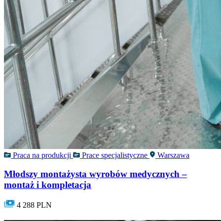
Praca na produkcji
Prace specjalistyczne
Warszawa
Młodszy montażysta wyrobów medycznych –
montaż i kompletacja
4 288 PLN