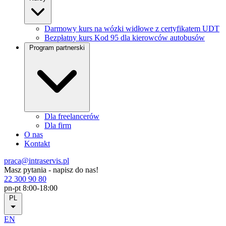
Darmowy kurs na wózki widłowe z certyfikatem UDT
Bezpłatny kurs Kod 95 dla kierowców autobusów
Program partnerski
Dla freelancerów
Dla firm
O nas
Kontakt
praca@intraservis.pl
Masz pytania - napisz do nas!
22 300 90 80
pn-pt 8:00-18:00
PL
EN