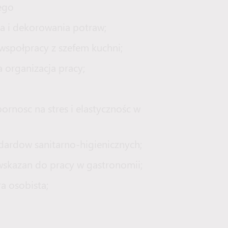
nego
 i dekorowania potraw;
 wspołpracy z szefem kuchni;
 organizacja pracy;
ornosc na stres i elastycznośc w
ardow sanitarno-higienicznych;
wskazan do pracy w gastronomii;
a osobista;