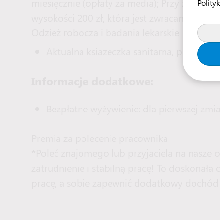
miesięcznie (opłaty za media); Przy zakwat
Polity
wysokości 200 zł, która jest zwracana po 30 
Odzież robocza i badania lekarskie
Aktualna ksiazeczka sanitarna, pomagam
Informacje dodatkowe:
Bezpłatne wyżywienie: dla pierwszej zmian
Premia za polecenie pracownika
Poleć znajomego lub przyjaciela na nasze o
*
zatrudnienie i stabilną pracę! To doskonała
pracę, a sobie zapewnić dodatkowy dochód 