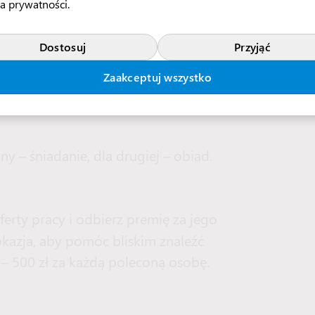
erowaniu kandydat wpłaca kaucję w
ka prywatności
.
dniach pracy.
Dostosuj
Przyjąć
y w wyrobieniu.
Zaakceptuj wszystko
y – śniadanie, dla drugiej – obiad.
ferty pracy i odbierz premię za jego
 okazja, aby pomóc bliskim znaleźć
– 500 zł za każdą poleconą osobę.