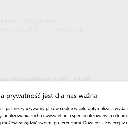
e 6030 – 8385 zł netto.
inowa 41,54 zł netto. Miesięcznie
any .W godzinach 5:30 – 22:00.
 grafiku pracy z szefem kuchni.
a prywatność jest dla nas ważna
asi partnerzy używamy plików cookie w celu optymalizacji wydaj
y, analizowania ruchu i wyświetlania spersonalizowanych reklam.
wysokim poziomie. Cena 300 zł
j możesz zarządzać swoimi preferencjami. Dowiedz się więcej w