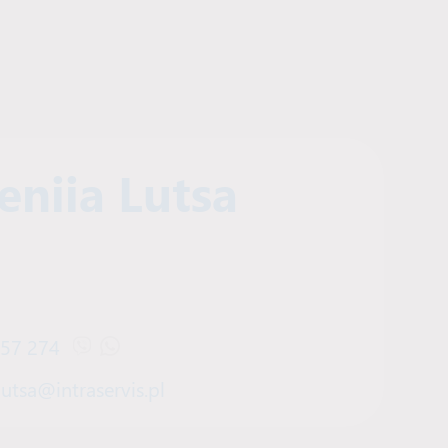
eniia Lutsa
157 274
Otwórz czat Viber z Yevheniia Lutsa
Otwórz czat WhatsApp z Yevheniia Lut
lutsa@intraservis.pl