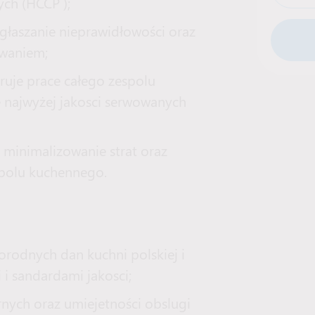
ych (HCCP );
zgłaszanie nieprawidłowości oraz
waniem;
ruje prace całego zespolu
 najwyżej jakosci serwowanych
minimalizowanie strat oraz
spolu kuchennego.
rodnych dan kuchni polskiej i
i sandardami jakosci;
nych oraz umiejetności obslugi