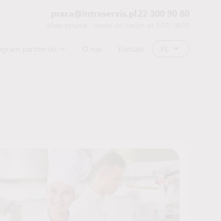
praca@intraservis.pl
22 300 90 80
Masz pytania - napisz do nas!
pn-pt 8:00-18:00
ogram partnerski
O nas
Kontakt
PL