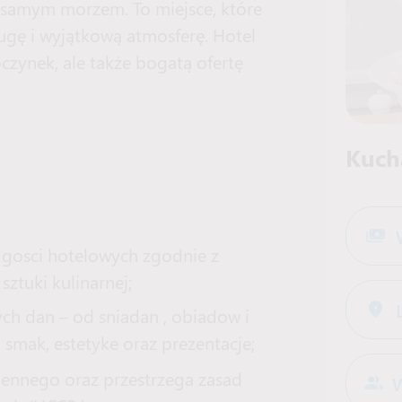
 samym morzem. To miejsce, które
ugę i wyjątkową atmosferę. Hotel
zynek, ale także bogatą ofertę
Kuch
gosci hotelowych zgodnie z
ztuki kulinarnej;
h dan – od sniadan , obiadow i
o smak, estetyke oraz prezentacje;
ennego oraz przestrzega zasad
W