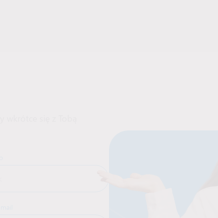
y wkrótce się z Tobą
o
-mail