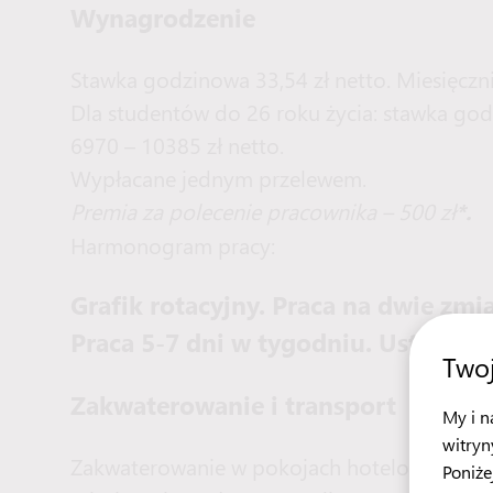
Wynagrodzenie
Stawka godzinowa 33,54 zł netto. Miesięczni
Dla studentów do 26 roku życia: stawka godz
6970 – 10385 zł netto.
Wypłacane jednym przelewem.
Premia za polecenie pracownika – 500 zł
*.
Harmonogram pracy:
Grafik rotacyjny. Praca na dwie zmi
Praca 5-7 dni w tygodniu. Ustaleniu
Twoj
Zakwaterowanie i transport
My i n
witryn
Zakwaterowanie w pokojach hotelowych na 
Poniże