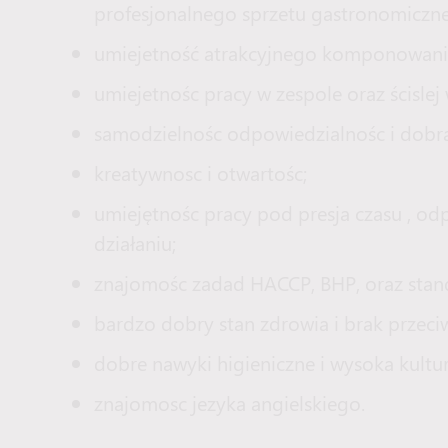
profesjonalnego sprzetu gastronomicz
umiejetność atrakcyjnego komponowania
umiejetnośc pracy w zespole oraz ścislej
samodzielnośc odpowiedzialnośc i dobra
kreatywnosc i otwartośc;
umiejętnośc pracy pod presja czasu , odp
działaniu;
znajomośc zadad HACCP, BHP, oraz stand
bardzo dobry stan zdrowia i brak przeci
dobre nawyki higieniczne i wysoka kultur
znajomosc jezyka angielskiego.