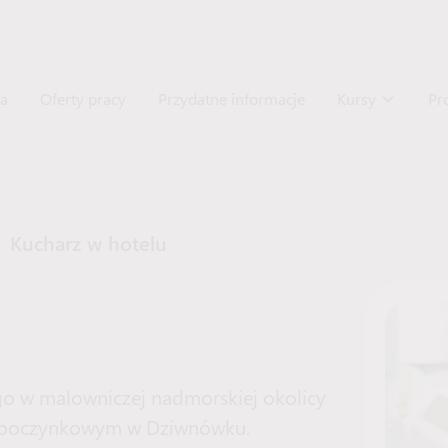
na
Oferty pracy
Przydatne informacje
Kursy
Pr
/
Kucharz w hotelu
o w malowniczej nadmorskiej okolicy
wypoczynkowym w Dziwnówku.