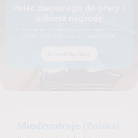
Poleć znajomego do pracy i
odbierz nagrodę
Jeśli polecona przez Ciebie osoba podejmie pracę za naszym
pośrednictwem, otrzymasz nagrodę za polecenie.
Dowiedz się więcej
Międzyzdroje (Polska)