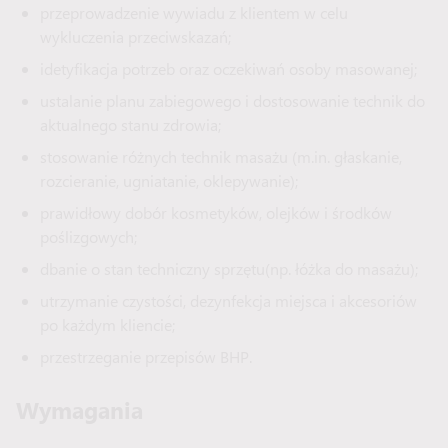
przeprowadzenie wywiadu z klientem w celu
wykluczenia przeciwskazań;
idetyfikacja potrzeb oraz oczekiwań osoby masowanej;
ustalanie planu zabiegowego i dostosowanie technik do
aktualnego stanu zdrowia;
stosowanie różnych technik masażu (m.in. głaskanie,
rozcieranie, ugniatanie, oklepywanie);
prawidłowy dobór kosmetyków, olejków i środków
poślizgowych;
dbanie o stan techniczny sprzętu(np. łóżka do masażu);
utrzymanie czystości, dezynfekcja miejsca i akcesoriów
po każdym kliencie;
przestrzeganie przepisów BHP.
Wymagania