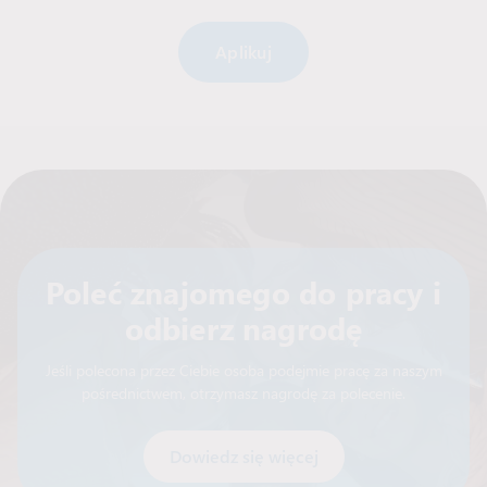
Alternative:
Poleć znajomego do pracy i
odbierz nagrodę
Jeśli polecona przez Ciebie osoba podejmie pracę za naszym
pośrednictwem, otrzymasz nagrodę za polecenie.
Dowiedz się więcej