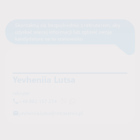
Skontaktuj się bezpośrednio z rekruterem, aby
uzyskać więcej informacji lub zgłosić swoją
Skontaktuj się z rekruterem
kandydaturę na to stanowisko
Yevheniia Lutsa
rekruter
+48 882 157 274
Otwórz czat Viber z Yevheniia Lutsa
Otwórz czat WhatsApp z Yevhen
yevheniia.lutsa@intraservis.pl