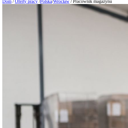
Dom
/
Oferty pracy
/
Polska
/
Wrocław
/
Pracownik magazynu