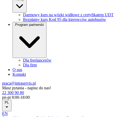
Darmowy kurs na wózki widłowe z certyfikatem UDT
Bezpłatny kurs Kod 95 dla kierowców autobusów
Program partnerski
Dla freelancerów
Dla firm
O nas
Kontakt
praca@intraservis.pl
Masz pytania - napisz do nas!
22 300 90 80
pn-pt 8:00-18:00
PL
EN