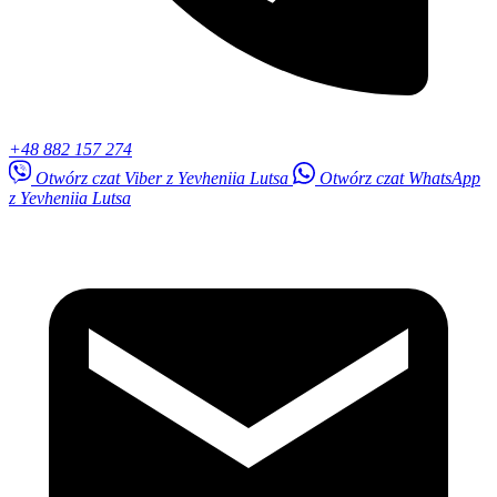
+48 882 157 274
Otwórz czat Viber z Yevheniia Lutsa
Otwórz czat WhatsApp
z Yevheniia Lutsa