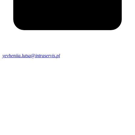
yevheniia.lutsa@intraservis.pl