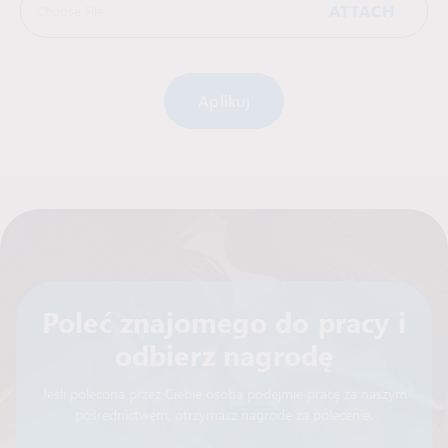
ATTACH
Choose File
Alternative:
Poleć znajomego do pracy i
odbierz nagrodę
Jeśli polecona przez Ciebie osoba podejmie pracę za naszym
pośrednictwem, otrzymasz nagrodę za polecenie.