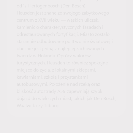
od ’s-Hertogenbosch (Den Bosch).
Heusden jest znane ze swojego zabytkowego
centrum z XVII wieku — wąskich uliczek,
kamienic o charakterystycznych fasadach i
odrestaurowanych fortyfikacji. Miasto zostało
starannie odbudowane po II wojnie światowej i
obecnie jest jedną z najlepiej zachowanych
twierdz w Holandii. Oprócz walorów
turystycznych, Heusden to również spokojne
miejsce do życia, z lokalnymi sklepami,
kawiarniami, szkołą i przystankami
autobusowymi. Położenie nad rzeką oraz
bliskość autostrady A59 zapewniają szybki
dojazd do większych miast, takich jak Den Bosch,
Waalwijk czy Tilburg.