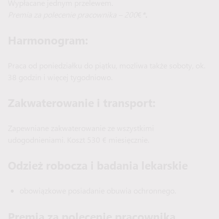
Wypłacane jednym przelewem.
Premia za polecenie pracownika – 200
€
*.
Harmonogram
:
Praca od poniedziałku do piątku, mozliwa także soboty, ok.
38 godzin i więcej tygodniowo.
Zakwaterowanie i transport:
Zapewniane zakwaterowanie ze wszystkimi
udogodnieniami. Koszt 530 € miesięcznie.
Odzież robocza i badania lekarskie
obowiązkowe posiadanie obuwia ochronnego.
Premia za polecenie pracownika