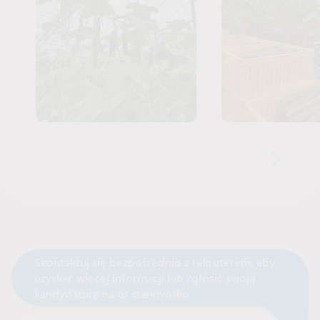
Skontaktuj się bezpośrednio z rekruterem, aby
uzyskać więcej informacji lub zgłosić swoją
Skontaktuj się z rekruterem
kandydaturę na to stanowisko