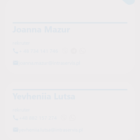
Joanna Mazur
rekruter
+ 48 734 141 746
Otwórz czat Viber z Joanna Mazur
Otwórz czat na Telegramie z J
Otwórz czat WhatsApp z J
joanna.mazur@intraservis.pl
Yevheniia Lutsa
rekruter
+48 882 157 274
Otwórz czat Viber z Yevheniia Lutsa
Otwórz czat WhatsApp z Yevhen
yevheniia.lutsa@intraservis.pl