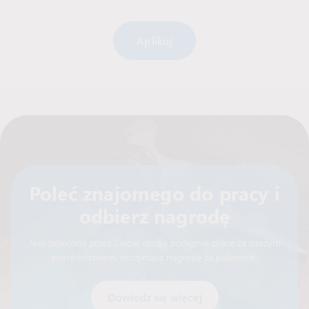
Alternative:
Poleć znajomego do pracy i
odbierz nagrodę
Jeśli polecona przez Ciebie osoba podejmie pracę za naszym
pośrednictwem, otrzymasz nagrodę za polecenie.
Dowiedz się więcej