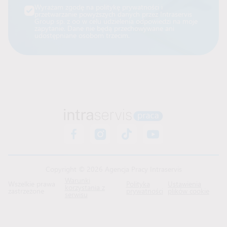
Wyrażam zgodę na politykę prywatności i
przetwarzanie powyższych danych przez Intraservis
Group sp. z oo w celu udzielenia odpowiedzi na moje
zapytanie. Dane nie będą przechowywane ani
udostępniane osobom trzecim.
Copyright © 2026 Agencja Pracy Intraservis
Warunki
Wszelkie prawa
Polityka
Ustawienia
korzystania z
zastrzeżone
prywatności
plików cookie
serwisu