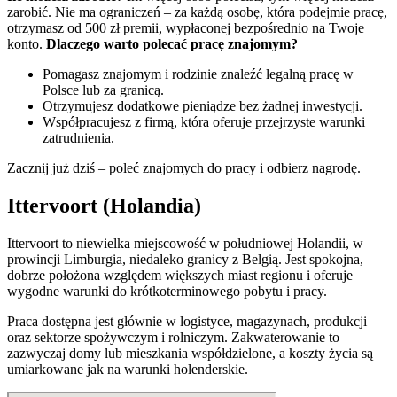
zarobić. Nie ma ograniczeń – za każdą osobę, która podejmie pracę,
otrzymasz od 500 zł premii, wypłaconej bezpośrednio na Twoje
konto.
Dlaczego warto polecać pracę znajomym?
Pomagasz znajomym i rodzinie znaleźć legalną pracę w
Polsce lub za granicą.
Otrzymujesz dodatkowe pieniądze bez żadnej inwestycji.
Współpracujesz z firmą, która oferuje przejrzyste warunki
zatrudnienia.
Zacznij już dziś – poleć znajomych do pracy i odbierz nagrodę.
Ittervoort (Holandia)
Ittervoort to niewielka miejscowość w południowej Holandii, w
prowincji Limburgia, niedaleko granicy z Belgią. Jest spokojna,
dobrze położona względem większych miast regionu i oferuje
wygodne warunki do krótkoterminowego pobytu i pracy.
Praca dostępna jest głównie w logistyce, magazynach, produkcji
oraz sektorze spożywczym i rolniczym. Zakwaterowanie to
zazwyczaj domy lub mieszkania współdzielone, a koszty życia są
umiarkowane jak na warunki holenderskie.