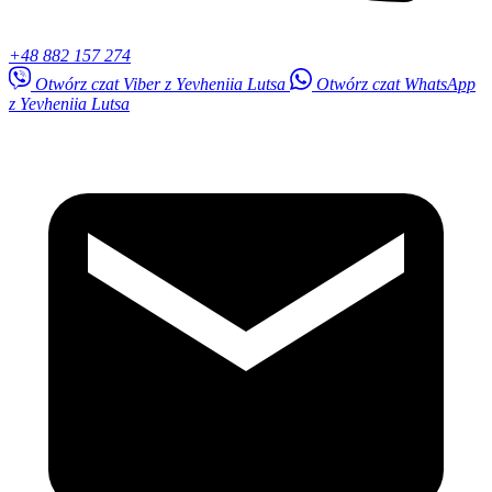
+48 882 157 274
Otwórz czat Viber z Yevheniia Lutsa
Otwórz czat WhatsApp
z Yevheniia Lutsa