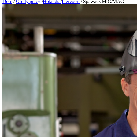
Dom
/
Oferty pracy
/
Holandia
/
Ittervoort
/
Spawacz MIG/MAG