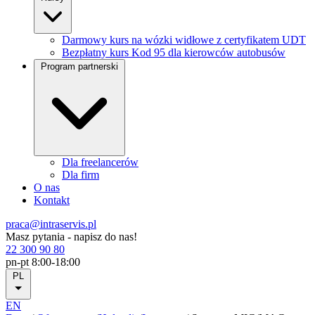
Darmowy kurs na wózki widłowe z certyfikatem UDT
Bezpłatny kurs Kod 95 dla kierowców autobusów
Program partnerski
Dla freelancerów
Dla firm
O nas
Kontakt
praca@intraservis.pl
Masz pytania - napisz do nas!
22 300 90 80
pn-pt 8:00-18:00
PL
EN