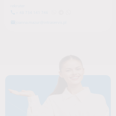
rekruter
+ 48 734 141 746
Otwórz czat Viber z Joanna Mazur
Otwórz czat na Telegramie z J
Otwórz czat WhatsApp z J
joanna.mazur@intraservis.pl