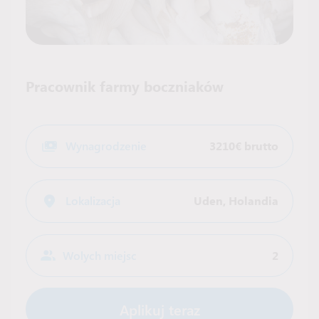
Pracownik farmy boczniaków
Wynagrodzenie
3210€ brutto
Lokalizacja
Uden
,
Holandia
Wolych miejsc
2
Aplikuj teraz