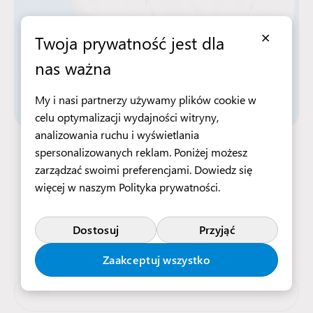
×
Twoja prywatność jest dla
nas ważna
My i nasi partnerzy używamy plików cookie w
celu optymalizacji wydajności witryny,
analizowania ruchu i wyświetlania
Aplikuj teraz
spersonalizowanych reklam. Poniżej możesz
zarządzać swoimi preferencjami. Dowiedz się
więcej w naszym
Polityka prywatności
.
Wypełnij formularz, a nasz zespół rekrutacyjny
wkrótce się z Tobą skontaktuje
Dostosuj
Przyjąć
Zaakceptuj wszystko
Imię