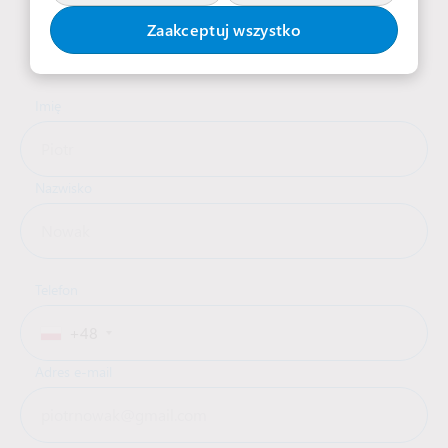
Wypełnij formularz, a nasz zespół rekrutacyjny
Zaakceptuj wszystko
wkrótce się z Tobą skontaktuje
Imię
Nazwisko
Telefon
+48
Adres e-mail