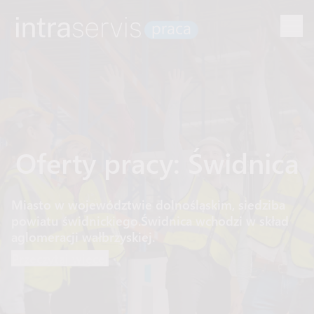
Oferty pracy: Świdnica
Miasto w województwie dolnośląskim, siedziba
powiatu świdnickiego.Świdnica wchodzi w skład
aglomeracji wałbrzyskiej.
Przeczytaj więcej