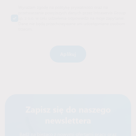
Wyrażam zgodę na politykę prywatności oraz na
przetwarzanie powyższych danych przez Intraservis Group
sp. z o.o. w celu udzielenia odpowiedzi na moje zapytanie.
Dane nie będą przechowywane ani udostępniane osobom
trzecim.
Alternative:
Zapisz się do naszego
newslettera
Bądź na bieżąco z nowymi ofertami pracy oraz